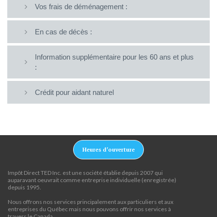
Vos frais de déménagement :
En cas de décès :
Information supplémentaire pour les 60 ans et plus
:
Crédit pour aidant naturel
Heures d'ouverture
Impôt Direct TED Inc. est une société établie depuis 2007 qui
auparavant oeuvrait comme entreprise individuelle (enregistrée)
depuis 1995.
Nous offrons nos services principalement aux particuliers et aux
entreprises du Québec mais nous pouvons offrir nos services à
travers le Canada.