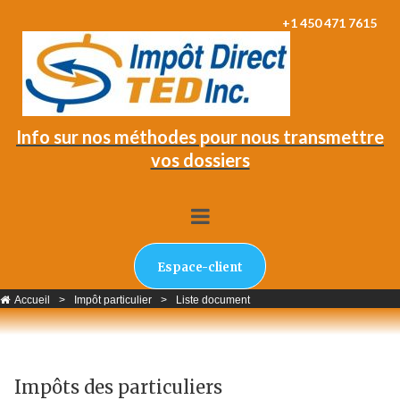
+1 450 471 7615
Info sur nos méthodes pour nous transmettre
vos dossiers
Espace-client
Accueil
>
Impôt particulier
>
Liste document
Impôts des particuliers